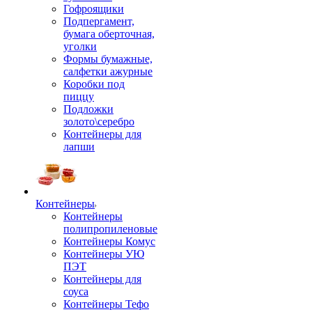
Гофроящики
Подпергамент,
бумага оберточная,
уголки
Формы бумажные,
салфетки ажурные
Коробки под
пиццу
Подложки
золото\серебро
Контейнеры для
лапши
Контейнеры
Контейнеры
полипропиленовые
Контейнеры Комус
Контейнеры УЮ
ПЭТ
Контейнеры для
соуса
Контейнеры Тефо