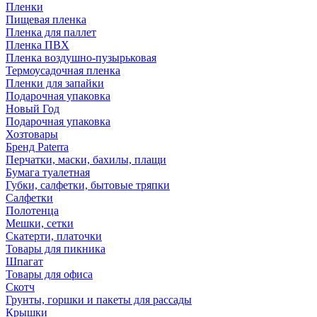
Пленки
Пищевая пленка
Пленка для паллет
Пленка ПВХ
Пленка воздушно-пузырьковая
Термоусадочная пленка
Пленки для запайки
Подарочная упаковка
Новый Год
Подарочная упаковка
Хозтовары
Бренд Paterra
Перчатки, маски, бахилы, плащи
Бумага туалетная
Губки, салфетки, бытовые тряпки
Салфетки
Полотенца
Мешки, сетки
Скатерти, платочки
Товары для пикника
Шпагат
Товары для офиса
Скотч
Грунты, горшки и пакеты для рассады
Крышки