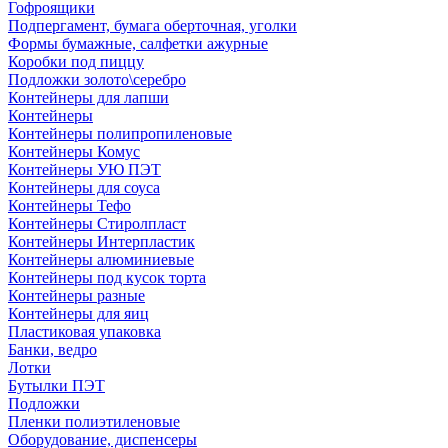
Гофроящики
Подпергамент, бумага оберточная, уголки
Формы бумажные, салфетки ажурные
Коробки под пиццу
Подложки золото\серебро
Контейнеры для лапши
Контейнеры
Контейнеры полипропиленовые
Контейнеры Комус
Контейнеры УЮ ПЭТ
Контейнеры для соуса
Контейнеры Тефо
Контейнеры Стиролпласт
Контейнеры Интерпластик
Контейнеры алюминиевые
Контейнеры под кусок торта
Контейнеры разные
Контейнеры для яиц
Пластиковая упаковка
Банки, ведро
Лотки
Бутылки ПЭТ
Подложки
Пленки полиэтиленовые
Оборудование, диспенсеры