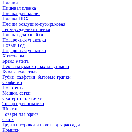
Пленки
Пищевая пленка
Пленка для паллет
Пленка ПВХ
Пленка воздушно-пузырьковая
Термоусадочная пленка
Пленки для запайки
Подарочная упаковка
Новый Год
Подарочная упаковка
Хозтовары
Бренд Paterra
Перчатки, маски, бахилы, плащи
Бумага туалетная
Губки, салфетки, бытовые тряпки
Салфетки
Полотенца
Мешки, сетки
Скатерти, платочки
Товары для пикника
Шпагат
Товары для офиса
Скотч
Грунты, горшки и пакеты для рассады
Крышки