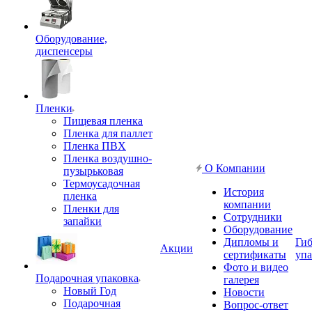
Оборудование,
диспенсеры
Пленки
Пищевая пленка
Пленка для паллет
Пленка ПВХ
Пленка воздушно-
О Компании
пузырьковая
Термоусадочная
История
пленка
компании
Пленки для
Сотрудники
запайки
Оборудование
Дипломы и
Гиб
Акции
сертификаты
упа
Фото и видео
Подарочная упаковка
галерея
Новый Год
Новости
Подарочная
Вопрос-ответ