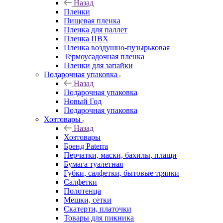
Назад
Пленки
Пищевая пленка
Пленка для паллет
Пленка ПВХ
Пленка воздушно-пузырьковая
Термоусадочная пленка
Пленки для запайки
Подарочная упаковка
Назад
Подарочная упаковка
Новый Год
Подарочная упаковка
Хозтовары
Назад
Хозтовары
Бренд Paterra
Перчатки, маски, бахилы, плащи
Бумага туалетная
Губки, салфетки, бытовые тряпки
Салфетки
Полотенца
Мешки, сетки
Скатерти, платочки
Товары для пикника