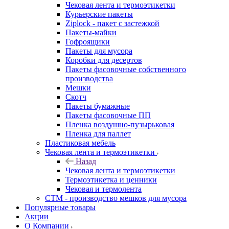
Чековая лента и термоэтикетки
Курьерские пакеты
Ziplock - пакет с застежкой
Пакеты-майки
Гофроящики
Пакеты для мусора
Коробки для десертов
Пакеты фасовочные собственного
производства
Мешки
Скотч
Пакеты бумажные
Пакеты фасовочные ПП
Пленка воздушно-пузырьковая
Пленка для паллет
Пластиковая мебель
Чековая лента и термоэтикетки
Назад
Чековая лента и термоэтикетки
Термоэтикетка и ценники
Чековая и термолента
СТМ - производство мешков для мусора
Популярные товары
Акции
О Компании