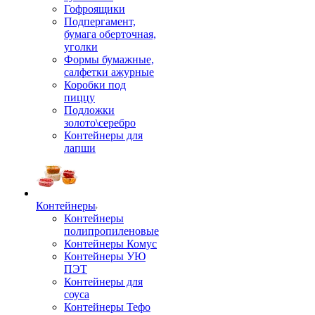
Гофроящики
Подпергамент,
бумага оберточная,
уголки
Формы бумажные,
салфетки ажурные
Коробки под
пиццу
Подложки
золото\серебро
Контейнеры для
лапши
Контейнеры
Контейнеры
полипропиленовые
Контейнеры Комус
Контейнеры УЮ
ПЭТ
Контейнеры для
соуса
Контейнеры Тефо