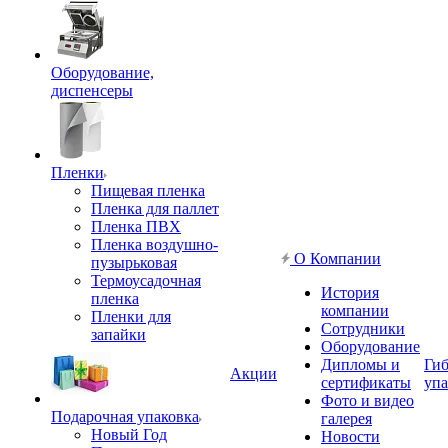
Оборудование,
диспенсеры
Пленки
Пищевая пленка
Пленка для паллет
Пленка ПВХ
Пленка воздушно-
О Компании
пузырьковая
Термоусадочная
История
пленка
компании
Пленки для
Сотрудники
запайки
Оборудование
Дипломы и
Гиб
Акции
сертификаты
упа
Фото и видео
Подарочная упаковка
галерея
Новый Год
Новости