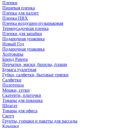
Пленки
Пищевая пленка
Пленка для паллет
Пленка ПВХ
Пленка воздушно-пузырьковая
Термоусадочная пленка
Пленки для запайки
Подарочная упаковка
Новый Год
Подарочная упаковка
Хозтовары
Бренд Paterra
Перчатки, маски, бахилы, плащи
Бумага туалетная
Губки, салфетки, бытовые тряпки
Салфетки
Полотенца
Мешки, сетки
Скатерти, платочки
Товары для пикника
Шпагат
Товары для офиса
Скотч
Грунты, горшки и пакеты для рассады
Крышки