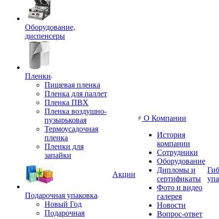
Оборудование,
диспенсеры
Пленки
Пищевая пленка
Пленка для паллет
Пленка ПВХ
Пленка воздушно-
О Компании
пузырьковая
Термоусадочная
История
пленка
компании
Пленки для
Сотрудники
запайки
Оборудование
Дипломы и
Гиб
Акции
сертификаты
упа
Фото и видео
Подарочная упаковка
галерея
Новый Год
Новости
Подарочная
Вопрос-ответ