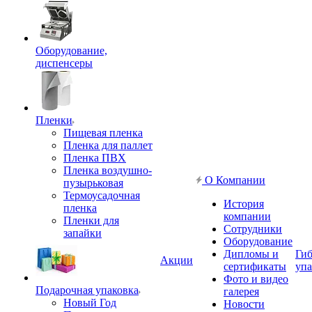
Оборудование,
диспенсеры
Пленки
Пищевая пленка
Пленка для паллет
Пленка ПВХ
Пленка воздушно-
О Компании
пузырьковая
Термоусадочная
История
пленка
компании
Пленки для
Сотрудники
запайки
Оборудование
Дипломы и
Гиб
Акции
сертификаты
упа
Фото и видео
Подарочная упаковка
галерея
Новый Год
Новости