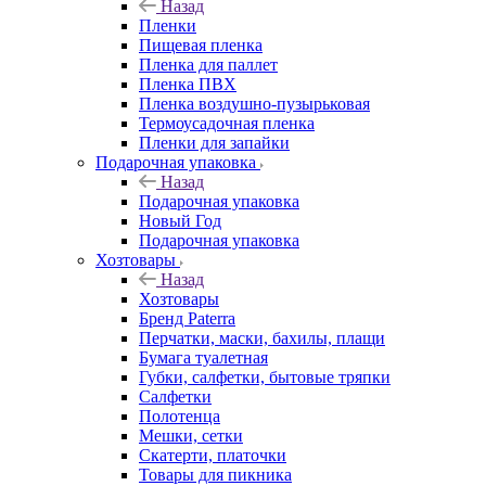
Назад
Пленки
Пищевая пленка
Пленка для паллет
Пленка ПВХ
Пленка воздушно-пузырьковая
Термоусадочная пленка
Пленки для запайки
Подарочная упаковка
Назад
Подарочная упаковка
Новый Год
Подарочная упаковка
Хозтовары
Назад
Хозтовары
Бренд Paterra
Перчатки, маски, бахилы, плащи
Бумага туалетная
Губки, салфетки, бытовые тряпки
Салфетки
Полотенца
Мешки, сетки
Скатерти, платочки
Товары для пикника