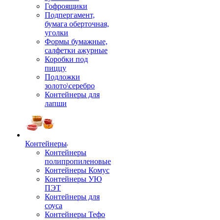
Гофроящики
Подпергамент,
бумага оберточная,
уголки
Формы бумажные,
салфетки ажурные
Коробки под
пиццу
Подложки
золото\серебро
Контейнеры для
лапши
Контейнеры
Контейнеры
полипропиленовые
Контейнеры Комус
Контейнеры УЮ
ПЭТ
Контейнеры для
соуса
Контейнеры Тефо