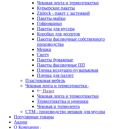
Чековая лента и термоэтикетки
Курьерские пакеты
Ziplock - пакет с застежкой
Пакеты-майки
Гофроящики
Пакеты для мусора
Коробки для десертов
Пакеты фасовочные собственного
производства
Мешки
Скотч
Пакеты бумажные
Пакеты фасовочные ПП
Пленка воздушно-пузырьковая
Пленка для паллет
Пластиковая мебель
Чековая лента и термоэтикетки
Назад
Чековая лента и термоэтикетки
Термоэтикетка и ценники
Чековая и термолента
СТМ - производство мешков для мусора
Популярные товары
Акции
О Компании