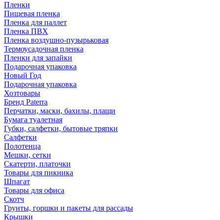
Пленки
Пищевая пленка
Пленка для паллет
Пленка ПВХ
Пленка воздушно-пузырьковая
Термоусадочная пленка
Пленки для запайки
Подарочная упаковка
Новый Год
Подарочная упаковка
Хозтовары
Бренд Paterra
Перчатки, маски, бахилы, плащи
Бумага туалетная
Губки, салфетки, бытовые тряпки
Салфетки
Полотенца
Мешки, сетки
Скатерти, платочки
Товары для пикника
Шпагат
Товары для офиса
Скотч
Грунты, горшки и пакеты для рассады
Крышки