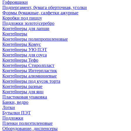
Гофроящики
Подпергамент, бумага оберточная, уголки
Формы бумажные, салфетки ажурные
Коробки под пиццу
Подложки золото\серебро
Контейнеры для лапши
Контейнеры
Контейнеры полипропиленовые
Контейнеры Комус
Контейнеры УЮ ПЭТ
Контейнеры для соуса
Контейнеры Тефо
Контейнеры Стиролпласт
Контейнеры Интерпластик
Контейнеры алюминиевые
Контейнеры под кусок торта
Контейнеры разные
Контейнеры для яиц
Пластиковая упаковка
Банки, ведро
Лотки
Бутылки ПЭТ
Подложки
Пленки полиэтиленовые
Оборудование, диспенсеры